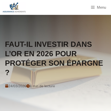
Aller
Menu
au
contenu
FAUT-IL INVESTIR DANS
L’OR EN 2026 POUR
PROTÉGER SON ÉPARGNE
?
24/03/2026
4 min de lecture