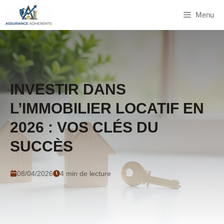
Aller
Menu
au
contenu
INVESTIR DANS
L’IMMOBILIER LOCATIF EN
2026 : VOS CLÉS DU
SUCCÈS
08/04/2026
4 min de lecture