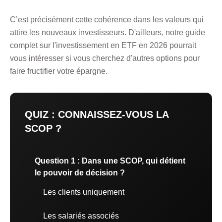
C’est précisément cette cohérence dans les valeurs qui
attire les nouveaux investisseurs. D'ailleurs,
notre guide
complet sur l'investissement en ETF en 2026
pourrait
vous intéresser si vous cherchez d'autres options pour
faire fructifier votre épargne.
QUIZ : CONNAISSEZ-VOUS LA
SCOP ?
Question 1 : Dans une SCOP, qui détient
le pouvoir de décision ?
Les clients uniquement
Les salariés associés