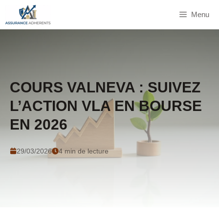
Aller
Menu
au
contenu
COURS VALNEVA : SUIVEZ
L’ACTION VLA EN BOURSE
EN 2026
29/03/2026
4 min de lecture